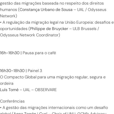
gestão das migrações baseada no respeito dos direitos
humanos (
Constança Urbano de Sousa
– UAL / Odysseus
Network)
• A regulação da migração legal na União Europeia: desafios e
oportunidades (
Philippe de Bruycker
– ULB Brussels /
Odysseus Network Coordinator)
16h-16h30 |
Pausa para o café
16h30-18h30 |
Painel 3
O Compacto Global para uma migração regular, segura e
ordeira
Luís Tomé
– UAL – OBSERVARE
Conferências
• A gestão das migrações internacionais como um desafio
global (
Anna Terrón i Cusí
– Chair of UNU-GCM’s Advisory